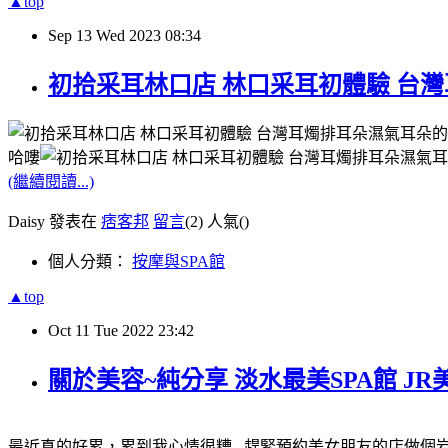
▲top
Sep
13
Wed
2023
08:34
初拾采耳林口店 林口采耳初體驗 台灣
哈嘍
(繼續閱讀...)
Daisy 發表在
痞客邦
留言
(2)
人氣(
)
個人分類：
按摩與SPA館
▲top
Oct
11
Tue
2022
23:42
關於美容~純分享 淡水最美SPA館 
最近真的好累，累到我心情很糟...趕緊預約美女朋友的店做個