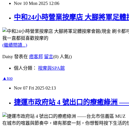
Nov
10
Mon
2025
12:06
中和24小時營業按摩店 大腳將軍足體
我一直都挺喜歡按摩的
(繼續閱讀...)
Daisy 發表在
痞客邦
留言
(0)
人氣(
)
個人分類：
按摩與SPA館
▲top
Nov
07
Fri
2025
02:13
捷運市政府站 4 號出口的療癒綠洲 —
在城市的喧囂與節奏中，總有那麼一刻，你想暫時按下生活的