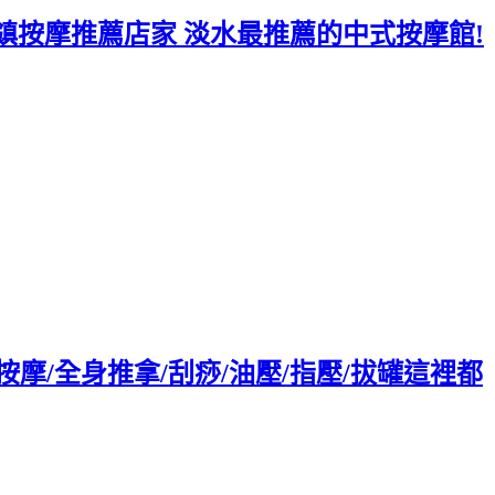
鎮按摩推薦店家 淡水最推薦的中式按摩館!
摩/全身推拿/刮痧/油壓/指壓/拔罐這裡都