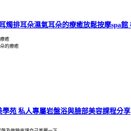
耳燭排耳朵濕氣耳朵的療癒放鬆按摩spa館
JR美學苑 私人專屬岩盤浴與臉部美容課程分享
岩盤及做臉來讓自己美麗一下