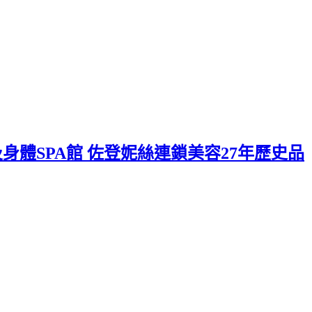
身體SPA館 佐登妮絲連鎖美容27年歷史品