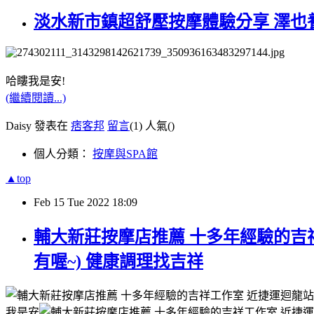
淡水新市鎮超舒壓按摩體驗分享 澤也養
哈瞜我是安!
(繼續閱讀...)
Daisy 發表在
痞客邦
留言
(1)
人氣(
)
個人分類：
按摩與SPA館
▲top
Feb
15
Tue
2022
18:09
輔大新莊按摩店推薦 十多年經驗的吉祥
有喔~) 健康調理找吉祥
我是安