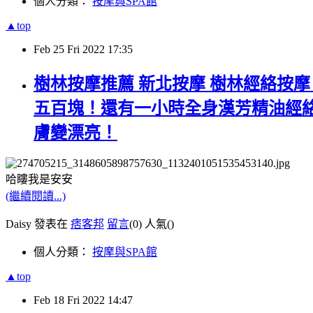
個人分類：
按摩與SPA館
▲top
Feb
25
Fri
2022
17:35
樹林按摩推薦 新北按摩 樹林經絡按
五百塊！還有一小時全身漢芳精油經
膚變漂亮！
哈瞜
我是安安
(繼續閱讀...)
Daisy 發表在
痞客邦
留言
(0)
人氣(
)
個人分類：
按摩與SPA館
▲top
Feb
18
Fri
2022
14:47