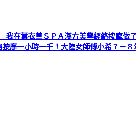
摩 我在薰衣草ＳＰＡ漢方美學經絡按摩做
絡按摩一小時一千！大陸女師傅小希７－８