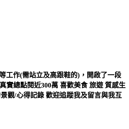
主持等工作(需站立及高跟鞋的)，開啟了一段
實總點閱近300萬 喜歡美食 旅遊 質感生
走的景觀/心得記錄 歡迎追蹤我及留言與我互