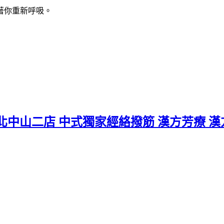
著你重新呼吸。
恬 台北中山二店 中式獨家經絡撥筋 漢方芳療 漢