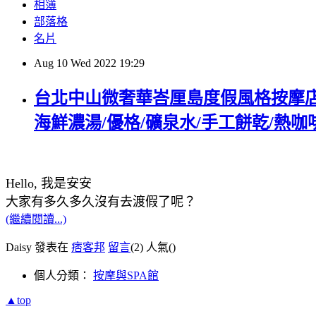
相簿
部落格
名片
Aug
10
Wed
2022
19:29
台北中山微奢華峇厘島度假風格按摩店 
海鮮濃湯/優格/礦泉水/手工餅乾/熱
Hello, 我是安安
大家有多久多久沒有去渡假了呢？
(繼續閱讀...)
Daisy 發表在
痞客邦
留言
(2)
人氣(
)
個人分類：
按摩與SPA館
▲top