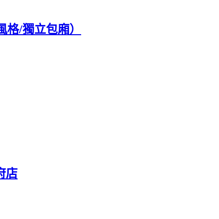
風格/獨立包廂）
府店